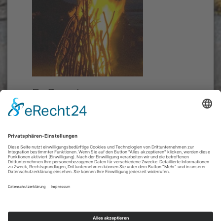
Es Brennt
20.03.2010
Verfasst am:
"Bunt statt Braun" unterstützt das Herzberger
Osterfeuer
Am 3. April 2010 findet nach längerer Pause
wieder ein Osterfeuer auf dem Papenberg statt.
Beginn ist um 18:30 Uhr, Zündung um 19:00 Uhr.
weiterlesen...