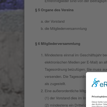
Ehrenmitglieder sind von der Beitragspfli
§ 5 Organe des Vereins
der Vorstand
die Mitgliederversammlung
§ 6 Mitgliederversammlung
Mindestens einmal im Geschäftsjahr beru
elektronischen Medien per E-Mail) an a
Tagesordnung beizufügen. Sie muss auc
versenden. Die Tagesordnung setzt der V
als zugestellt.
Eine außerordentliche Mitgliederversam
(1) der Vorstand dies im Interesse des V
(2) mindestens ein Drittel der ordentlich