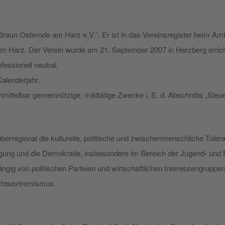
Braun Osterode am Harz e.V.“. Er ist in das Vereinsregister beim Am
 am Harz. Der Verein wurde am 21. September 2007 in Herzberg errich
fessionell neutral.
alenderjahr.
unmittelbar gemeinnützige, mildtätige Zwecke i. S. d. Abschnitts „S
überregional die kulturelle, politische und zwischenmenschliche Tol
gung und die Demokratie, insbesondere im Bereich der Jugend- und 
ängig von politischen Parteien und wirtschaftlichen Interessengruppen
chtsextremismus.