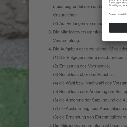
muss begründet sein und die gewünschte
einzureichen.
(3) Auf Verlangen von mindestens 10 ord
Die Mitgliederversammlung wird von dem/d
Versammlung.
Die Aufgaben der ordentlichen Mitglied
(1) Die Entgegennahme des Jahresberic
(2) Entlastung des Vorstandes,
(3) Beschluss über den Haushalt,
(4) die Wahl bzw. Nachwahl des Vorstand
(5) Beschluss oder Änderung der Beitr
(6) die Änderung der Satzung und die A
(7) die Abstimmung über Ausschlüsse 
(8) die Ernennung von Ehrenmitgliedern
Die Mitgliederversammlung ist beschlu