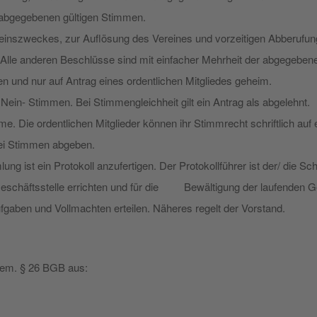
 abgegebenen gültigen Stimmen.
inszweckes, zur Auflösung des Vereines und vorzeitigen Abberufung 
 Alle anderen Beschlüsse sind mit einfacher Mehrheit der abgege
n und nur auf Antrag eines ordentlichen Mitgliedes geheim.
ein- Stimmen. Bei Stimmengleichheit gilt ein Antrag als abgelehnt.
me. Die ordentlichen Mitglieder können ihr Stimmrecht schriftlich auf e
wei Stimmen abgeben.
g ist ein Protokoll anzufertigen. Der Protokollführer ist der/ die Schri
eschäftsstelle errichten und für die Bewältigung der laufenden Ge
ufgaben und Vollmachten erteilen. Näheres regelt der Vorstand.
 gem. § 26 BGB aus: