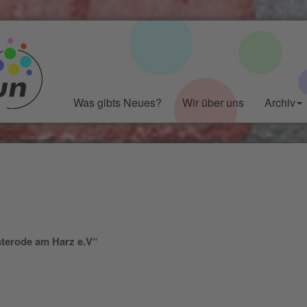
Was gibts Neues?
Wir über uns
Archiv
sterode am Harz e.V“