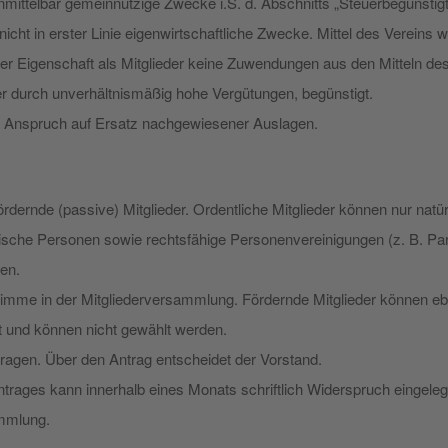
 unmittelbar gemeinnützige Zwecke i.S. d. Abschnitts „Steuerbegüns
gt nicht in erster Linie eigenwirtschaftliche Zwecke. Mittel des Verei
ihrer Eigenschaft als Mitglieder keine Zuwendungen aus den Mitteln d
r durch unverhältnismäßig hohe Vergütungen, begünstigt.
r Anspruch auf Ersatz nachgewiesener Auslagen.
fördernde (passive) Mitglieder. Ordentliche Mitglieder können nur nat
stische Personen sowie rechtsfähige Personenvereinigungen (z. B. P
en.
Stimme in der Mitgliederversammlung. Fördernde Mitglieder können e
t und können nicht gewählt werden.
antragen. Über den Antrag entscheidet der Vorstand.
rages kann innerhalb eines Monats schriftlich Widerspruch eingele
ammlung.