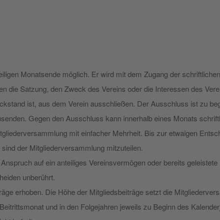
eiligen Monatsende möglich. Er wird mit dem Zugang der schriftliche
gen die Satzung, den Zweck des Vereins oder die Interessen des Vere
ückstand ist, aus dem Verein ausschließen. Der Ausschluss ist zu be
usenden. Gegen den Ausschluss kann innerhalb eines Monats schriftl
tgliederversammlung mit einfacher Mehrheit. Bis zur etwaigen Ents
e sind der Mitgliederversammlung mitzuteilen.
Anspruch auf ein anteiliges Vereinsvermögen oder bereits geleistete
cheiden unberührt.
träge erhoben. Die Höhe der Mitgliedsbeiträge setzt die Mitgliederve
m Beitrittsmonat und in den Folgejahren jeweils zu Beginn des Kalenderj