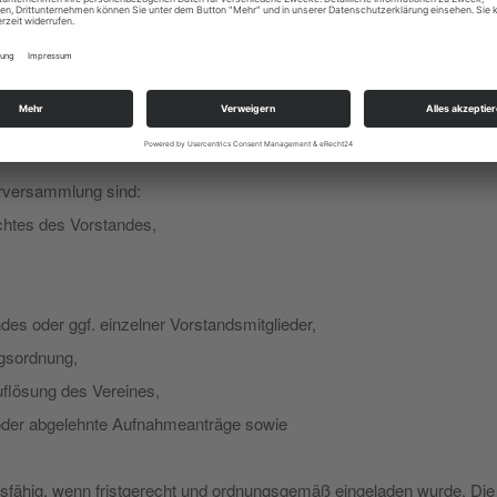
n Tagesordnungspunkte enthalten. Sollen Beschlüsse gefasst werden,
entlichen Mitgliedern hat der Vorstand über diesen Wunsch alle ordent
er Vorsitzenden geleitet. Bei seiner/ihrer Abwesenheit leitet stellve
erversammlung sind:
htes des Vorstandes,
es oder ggf. einzelner Vorstandsmitglieder,
agsordnung,
uflösung des Vereines,
oder abgelehnte Aufnahmeanträge sowie
.
ssfähig, wenn fristgerecht und ordnungsgemäß eingeladen wurde. Di