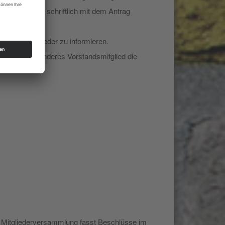
 sind diese schriftlich mit dem Antrag
lichen Mitglieder zu informieren.
rtretend ein anderes Vorstandsmitglied die
e Mitgliederversammlung fasst Beschlüsse im