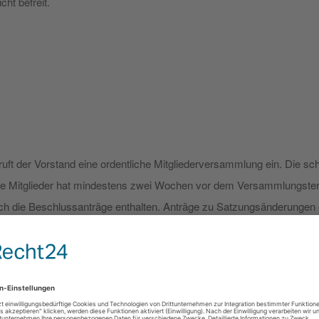
cht befreit.
ft der Vorstand eine ordentliche Mitgliederversammlung ein. Die schri
lle Mitglieder hat mindestens zwei Wochen vor dem Versammlungstermi
h die Beschlussanträge enthalten. Anträge zu Satzungsänderungen o
orstand fest. Mit dem Versand an die dem Vorstand bekannte Adresse 
mlung ist vom Vorstand innerhalb einer Frist von zwei Wochen, einz
ereins für notwendig hält oder
en Mitglieder es für erforderlich erachtet und dies beim Vorstand schrif