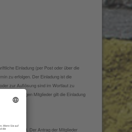
ftliche Einladung (per Post oder über die
n zu erfolgen. Der Einladung ist die
der zur Auflösung sind im Wortlaut zu
der jeweiligen Mitglieder gilt die Einladung
uberufen, wenn
tlich beantragt. Der Antrag der Mitglieder